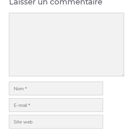
Laisser un commentaire
Commentaire
Nom
E-
mail
Site
web